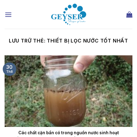
Chuyển
đến
nội
dung
LƯU TRỮ THẺ:
THIẾT BỊ LỌC NƯỚC TỐT NHẤT
30
Th8
Các chất cặn bẩn có trong nguồn nước sinh hoạt