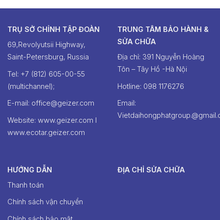
TRỤ SỞ CHỈNH TẬP ĐOÀN
TRUNG TÂM BẢO HÀNH &
SỬA CHỮA
69,Revolyutsii Highway,
Saint-Petersburg, Russia
Địa chỉ: 391 Nguyễn Hoàng
Tôn – Tây Hồ -Hà Nội
Tel: +7 (812) 605-00-55
(multichannel);
Hotline: ‭098 1176276‬
E-mail: office@geizer.com
Email:
Vietdaihongphatgroup.@gmail
Website: www.geizer.com I
www.ecotar.geizer.com
HƯỚNG DẪN
ĐỊA CHỈ SỬA CHỮA
Thanh toán
Chính sách vận chuyển
Chính sách bảo mật