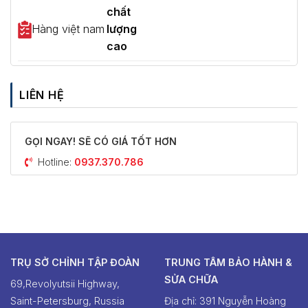
chất
Hàng việt nam
lượng
cao
LIÊN HỆ
GỌI NGAY! SẼ CÓ GIÁ TỐT HƠN
Hotline:
0937.370.786
TRỤ SỞ CHỈNH TẬP ĐOÀN
TRUNG TÂM BẢO HÀNH &
SỬA CHỮA
69,Revolyutsii Highway,
Saint-Petersburg, Russia
Địa chỉ: 391 Nguyễn Hoàng