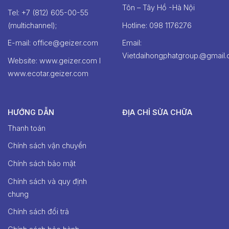
Tôn – Tây Hồ -Hà Nội
Tel: +7 (812) 605-00-55
(multichannel);
Hotline: ‭098 1176276‬
E-mail: office@geizer.com
Email:
Vietdaihongphatgroup.@gmail
Website: www.geizer.com I
www.ecotar.geizer.com
HƯỚNG DẪN
ĐỊA CHỈ SỬA CHỮA
Thanh toán
Chính sách vận chuyển
Chính sách bảo mật
Chính sách và quy định
chung
Chính sách đổi trả