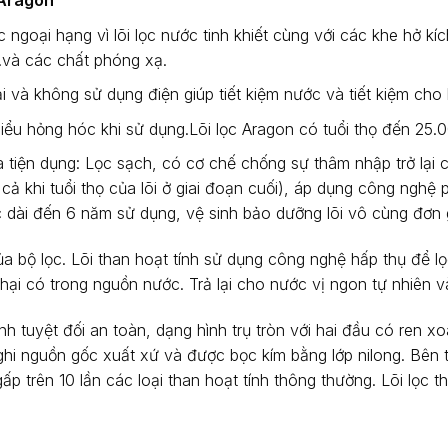
c Aragon
lọc ngoại hạng vì lõi lọc nước tinh khiết cùng với các khe hở 
út.và các chất phóng xạ.
i và không sử dụng điện giúp tiết kiệm nước và tiết kiệm ch
 thiểu hỏng hóc khi sử dụng.Lõi lọc Aragon có tuổi thọ đến 25.
 tiện dụng: Lọc sạch, có cơ chế chống sự thâm nhập trở lại c
cả khi tuổi thọ của lõi ở giai đoạn cuối), áp dụng công ngh
 cực dài đến 6 năm sử dụng, vệ sinh bảo dưỡng lõi vô cùng đơn 
3 của bộ lọc. Lõi than hoạt tính sử dụng công nghệ hấp thụ để 
hại có trong nguồn nước. Trả lại cho nước vị ngon tự nhiên 
 tuyệt đối an toàn, dạng hình trụ tròn với hai đầu có ren xoá
ghi nguồn gốc xuất xứ và được bọc kím bằng lớp nilong. Bên
ấp trên 10 lần các loại than hoạt tính thông thường. Lõi lọc