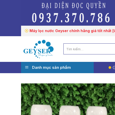
Chuyển
đến
nội
dung
Máy lọc nước Geyser chính hãng giá tốt nhất 
Tìm
kiếm:
Danh mục sản phẩm
G