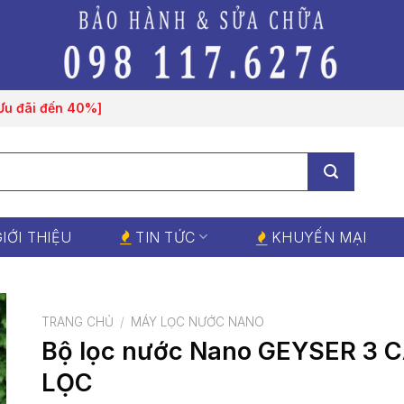
[Ưu đãi đến 40%]
IỚI THIỆU
TIN TỨC
KHUYẾN MẠI
TRANG CHỦ
/
MÁY LỌC NƯỚC NANO
Bộ lọc nước Nano GEYSER 3 
LỌC