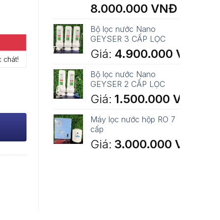
Giá
Giá
8.000.000
VNĐ
gốc
hiện
là:
tại
Bộ lọc nước Nano
8.990.000 VNĐ.
là:
GEYSER 3 CẤP LỌC
8.000.000 
Giá:
4.900.000
VNĐ
 chát!
Bộ lọc nước Nano
GEYSER 2 CẤP LỌC
Giá:
1.500.000
VNĐ
Máy lọc nước hộp RO 7
cấp
Giá:
3.000.000
VNĐ