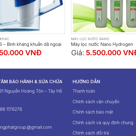
 KHÁC
MÁY LỌC NƯỚC NANO
 – Bình kháng khuẩn dã ngoại
Máy lọc nước Nano Hydrogen
50.000
VNĐ
Giá:
5.500.000
VN
TÂM BẢO HÀNH & SỬA CHỮA
HƯỚNG DẪN
391 Nguyễn Hoàng Tôn – Tây Hồ
Thanh toán
Chính sách vận chuyển
098 1176276‬
Chính sách bảo mật
Chính sách và quy định chung
ongphatgroup.@gmail.com
Chính sách đổi trả