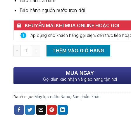
Bảo hành 3 năm
Bảo hành nguồn nước trọn đời
KHUYẾN MÃI KHI MUA ONLINE HOẶC GỌI
0937.370.786
Áp dụng cho khách hàng gọi điện, đến trực tiếp hoặc
1
Số lượng
THÊM VÀO GIỎ HÀNG
MUA NGAY
Gọi điện xác nhận và giao hàng tận nơi
Danh mục:
Máy lọc nước Nano
,
Sản phẩm khác