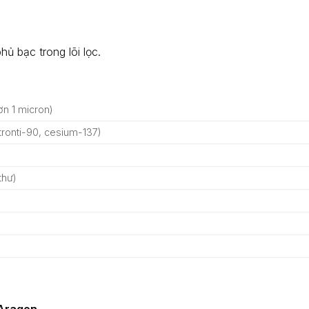
ủ bạc trong lõi lọc.
hơn 1 micron)
tronti-90, cesium-137)
thư)