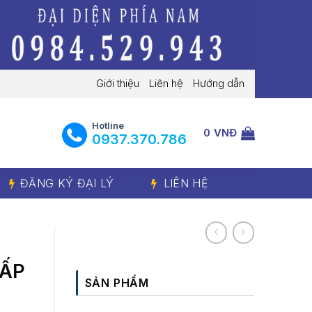
Giới thiệu
Liên hệ
Hướng dẫn
Hotline
0
VNĐ
‭0937.370.786‬
ĐĂNG KÝ ĐẠI LÝ
LIÊN HỆ
CẤP
SẢN PHẨM