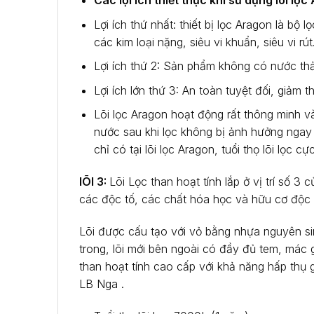
Các lợi ích thiết thực khi sử dụng lõi lọ
Lợi ích thứ nhất: thiết bị lọc Aragon là bộ 
các kim loại nặng, siêu vi khuẩn, siêu vi r
Lợi ích thứ 2: Sản phẩm không có nước thả
Lợi ích lớn thứ 3: An toàn tuyệt đối, giảm
Lõi lọc Aragon hoạt động rất thông minh và
nước sau khi lọc không bị ảnh hưởng ngay 
chỉ có tại lõi lọc Aragon, tuổi thọ lõi lọc
lÕI 3:
Lõi Lọc than hoạt tính lắp ở vị trí số 
các độc tố, các chất hóa học và hữu cơ độc 
Lõi được cấu tạo với vỏ bằng nhựa nguyên sinh
trong, lõi mới bên ngoài có đầy đủ tem, mác 
than hoạt tính cao cấp với khả năng hấp thụ g
LB Nga .