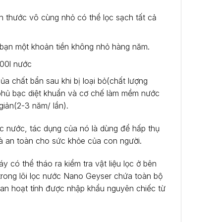
kích thước vô cùng nhỏ có thể lọc sạch tất cả
o bạn một khoản tiền không nhỏ hàng năm.
000l nước
ủa chất bẩn sau khi bị loại bỏ(chất lượng
ệ phủ bạc diệt khuẩn và cơ chế làm mềm nước
giản(2-3 năm/ lần).
lọc nước, tác dụng của nó là dùng để hấp thụ
và an toàn cho sức khỏe của con người.
y có thể tháo ra kiểm tra vật liệu lọc ở bên
 trong lõi lọc nước Nano Geyser chứa toàn bộ
 than hoạt tính được nhập khẩu nguyên chiếc từ