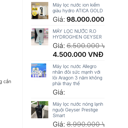
Máy lọc nước ion kiềm
giàu hydro ATICA GOLD
Giá:
98.000.000
VNĐ
MÁY LỌC NƯỚC R.O
HYDROGHEN GEYSER
Giá:
6.500.000
VNĐ
Giá
Giá
4.500.000
VNĐ
gốc
hiện
là:
tại
Máy lọc nước Allegro
6.500.000 VNĐ.
là:
nhân đôi sức mạnh với
4.500.000 
lõi Aragon 3 năm không
g cần
phải thay thế
Giá:
Máy lọc nước nóng lạnh
nguội Geyser Prestige
Smart
Giá:
8.990.000
VNĐ