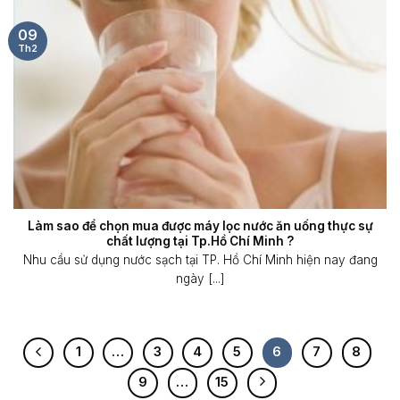
09
Th2
Làm sao để chọn mua được máy lọc nước ăn uống thực sự
chất lượng tại Tp.Hồ Chí Minh ?
Nhu cầu sử dụng nước sạch tại TP. Hồ Chí Minh hiện nay đang
ngày [...]
1
…
3
4
5
6
7
8
9
…
15