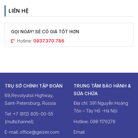
LIÊN HỆ
GỌI NGAY! SẼ CÓ GIÁ TỐT HƠN
Hotline:
0937.370.786
TRỤ SỞ CHỈNH TẬP ĐOÀN
TRUNG TÂM BẢO HÀNH &
SỬA CHỮA
69,Revolyutsii Highway,
Saint-Petersburg, Russia
Địa chỉ: 391 Nguyễn Hoàng
Tôn – Tây Hồ -Hà Nội
Tel: +7 (812) 605-00-55
(multichannel);
Hotline: ‭098 1176276‬
E-mail: office@geizer.com
Email: