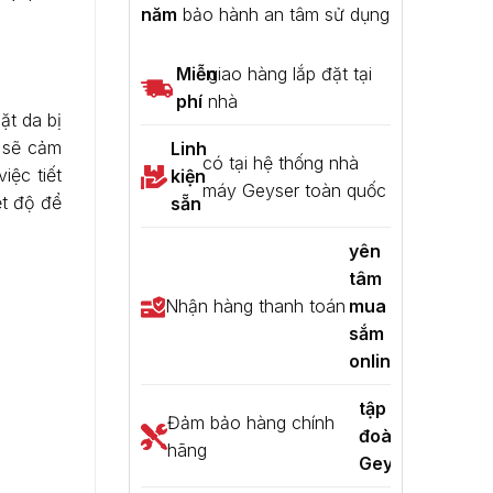
năm
bảo hành an tâm sử dụng
Miễn
giao hàng lắp đặt tại
phí
nhà
ặt da bị
n sẽ cảm
Linh
có tại hệ thống nhà
iệc tiết
kiện
máy Geyser toàn quốc
ệt độ để
sẵn
yên
tâm
Nhận hàng thanh toán
mua
sắm
online
tập
Đảm bảo hàng chính
đoàn
hãng
Geyser