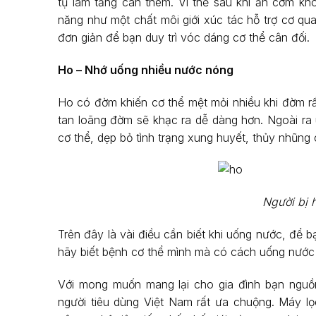
tụ làm tăng cân thêm. Vì thế sau khi ăn cơm k
năng như một chất môi giới xúc tác hỗ trợ cơ qua
đơn giản để bạn duy trì vóc dáng cơ thể cân đối.
Ho – Nhớ uống nhiều nước nóng
Ho có đờm khiến cơ thể mệt mỏi nhiều khi đờm r
tan loãng đờm sẽ khạc ra dễ dàng hơn. Ngoài ra 
cơ thể, dẹp bỏ tình trạng xung huyết, thủy nhũng
Người bị 
Trên đây là vài điều cần biết khi uống nước, để
hãy biết bệnh cơ thể mình mà có cách uống nước
Với mong muốn mang lại cho gia đình bạn ngu
người tiêu dùng Việt Nam rất ưa chuộng. Máy l