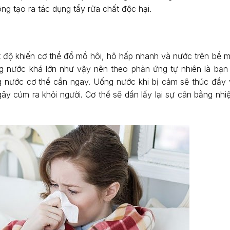
g tạo ra tác dụng tẩy rửa chất độc hại.
t độ khiến cơ thể đổ mồ hôi, hô hấp nhanh và nước trên bề m
ợng nước khá lớn như vậy nên theo phản ứng tự nhiên là bạ
 nước cơ thể cần ngay. Uống nước khi bị cảm sẽ thúc đẩy v
 gây cúm ra khỏi người. Cơ thể sẽ dần lấy lại sự cân bằng nhi