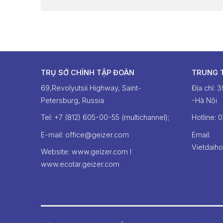
TRỤ SỞ CHỈNH TẬP ĐOÀN
TRUNG 
69,Revolyutsii Highway, Saint-
Địa chỉ: 
Petersburg, Russia
-Hà Nội
Tel: +7 (812) 605-00-55 (multichannel);
Hotline: ‭
E-mail: office@geizer.com
Email:
Vietdaih
Website: www.geizer.com I
www.ecotar.geizer.com