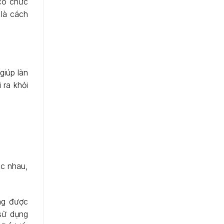
 có chức
 là cách
giúp làn
 ra khỏi
ác nhau,
ng được
sử dụng