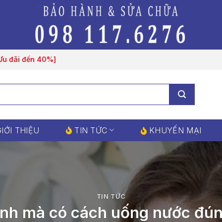
[Ưu đãi đến 40%]
IỚI THIỆU
TIN TỨC
KHUYẾN MẠI
TIN TỨC
nh mà có cách uống nước đú