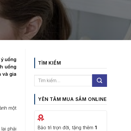
 ý uống
TÌM KIẾM
ch uống
 và gia
YÊN TÂM MUA SẮM ONLINE
hành một
Bảo trì trọn đời, tặng thêm
1
lại phải