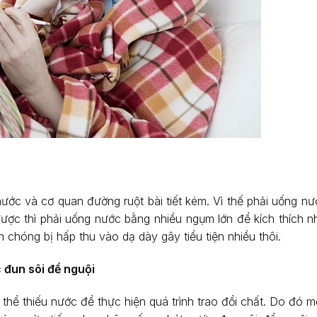
nước và cơ quan đường ruột bài tiết kém. Vì thế phải uống n
 được thì phải uống nước bằng nhiều ngụm lớn để kích thích 
h chóng bị hấp thu vào dạ dày gây tiểu tiện nhiều thôi.
 đun sôi để nguội
hể thiếu nước để thực hiện quá trình trao đổi chất. Do đó mỡ