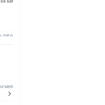
 Để biết
r
,
thiết bị
thứ bệnh