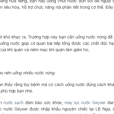
hoảng nửa tiếng, bạn hãy uống chút nước đun sôi để nguội
n tiêu hóa, hỗ trợ chức năng nội phân tiết trong cơ thể. Đây
ất khó khạc ra. Trường hợp này bạn cần uống nước nóng để 
uống nước giúp cơ quan bài tiếp tống được các chất độc hại
 của khí quản và niêm mạc khí quản làm giảm ho.
ho nên uống nhiều nước nóng
 bạn thấy rằng tùy bệnh mà có cách uống nước đúng cách kh
 phù hợp bạn nhé.
ồn
nước sạch
đảm bảo sức khỏe,
máy lọc nước Geyser
đa
ọc nước Geyser được nhập khẩu nguyên chiếc tại LB Nga, 