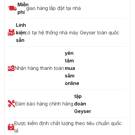
Miễn
giao hàng lắp đặt tại nhà
phí
Linh
kiện
có tại hệ thống nhà máy Geyser toàn quốc
sẵn
yên
tâm
Nhận hàng thanh toán
mua
sắm
online
tập
Đảm bảo hàng chính hãng
đoàn
Geyser
Được kiểm định chất lượng theo tiêu chuẩn quốc
tế