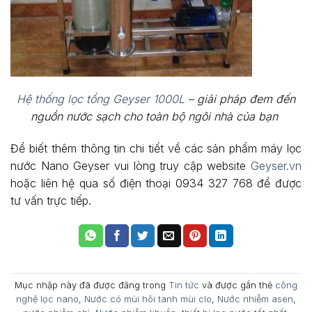
Hệ thống lọc tổng Geyser 1000L
– giải pháp đem đến
nguồn nước sạch cho toàn bộ ngôi nhà của bạn
Để biết thêm thông tin chi tiết về các sản phẩm máy lọc
nước Nano Geyser vui lòng truy cập website
Geyser.vn
hoặc liên hệ qua số điện thoại 0934 327 768 để được
tư vấn trực tiếp.
Mục nhập này đã được đăng trong
Tin tức
và được gắn thẻ
công
nghệ lọc nano
,
Nước có mùi hôi tanh mùi clo
,
Nước nhiễm asen
,