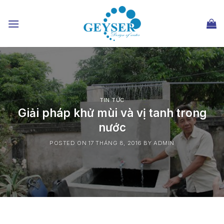
Chuyển
đến
nội
dung
TIN TỨC
Giải pháp khử mùi và vị tanh trong
nước
POSTED ON
17 THÁNG 8, 2016
BY
ADMIN