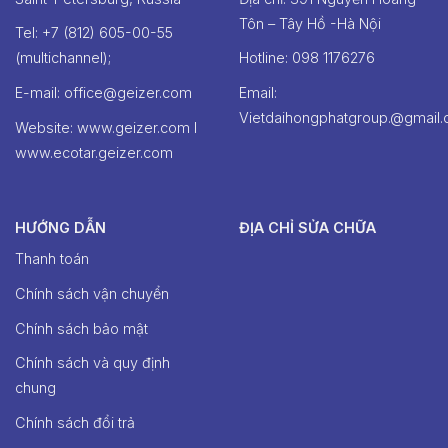
Tôn – Tây Hồ -Hà Nội
Tel: +7 (812) 605-00-55
(multichannel);
Hotline: ‭098 1176276‬
E-mail: office@geizer.com
Email:
Vietdaihongphatgroup.@gmail
Website: www.geizer.com I
www.ecotar.geizer.com
HƯỚNG DẪN
ĐỊA CHỈ SỬA CHỮA
Thanh toán
Chính sách vận chuyển
Chính sách bảo mật
Chính sách và quy định
chung
Chính sách đổi trả