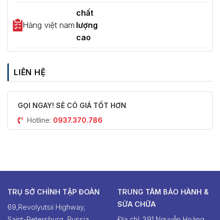
chất
Hàng việt nam
lượng
cao
LIÊN HỆ
GỌI NGAY! SẼ CÓ GIÁ TỐT HƠN
Hotline:
0937.370.786
TRỤ SỞ CHỈNH TẬP ĐOÀN
TRUNG TÂM BẢO HÀNH &
SỬA CHỮA
69,Revolyutsii Highway,
Saint-Petersburg, Russia
Địa chỉ: 391 Nguyễn Hoàng