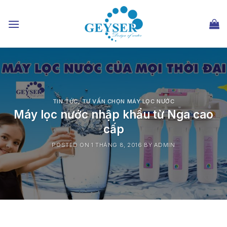
Chuyển
đến
nội
dung
TIN TỨC
,
TƯ VẤN CHỌN MÁY LỌC NƯỚC
Máy lọc nước nhập khẩu từ Nga cao
cấp
POSTED ON
1 THÁNG 8, 2016
BY
ADMIN