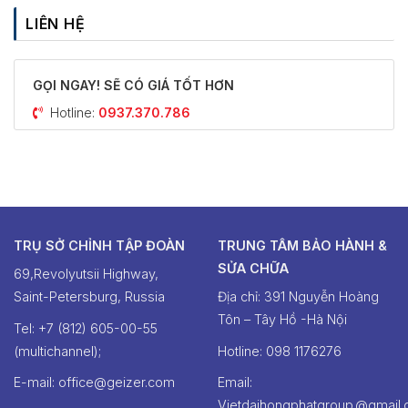
LIÊN HỆ
GỌI NGAY! SẼ CÓ GIÁ TỐT HƠN
Hotline:
0937.370.786
TRỤ SỞ CHỈNH TẬP ĐOÀN
TRUNG TÂM BẢO HÀNH &
SỬA CHỮA
69,Revolyutsii Highway,
Saint-Petersburg, Russia
Địa chỉ: 391 Nguyễn Hoàng
Tôn – Tây Hồ -Hà Nội
Tel: +7 (812) 605-00-55
(multichannel);
Hotline: ‭098 1176276‬
E-mail: office@geizer.com
Email:
Vietdaihongphatgroup.@gmail