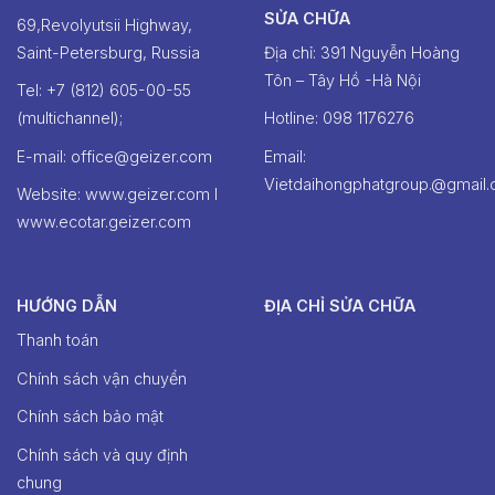
SỬA CHỮA
69,Revolyutsii Highway,
Saint-Petersburg, Russia
Địa chỉ: 391 Nguyễn Hoàng
Tôn – Tây Hồ -Hà Nội
Tel: +7 (812) 605-00-55
(multichannel);
Hotline: ‭098 1176276‬
E-mail: office@geizer.com
Email:
Vietdaihongphatgroup.@gmail
Website: www.geizer.com I
www.ecotar.geizer.com
HƯỚNG DẪN
ĐỊA CHỈ SỬA CHỮA
Thanh toán
Chính sách vận chuyển
Chính sách bảo mật
Chính sách và quy định
chung