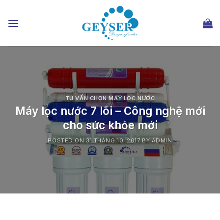
Chuyển
đến
nội
dung
TƯ VẤN CHỌN MÁY LỌC NƯỚC
Máy lọc nước 7 lõi – Công nghệ mới
cho sức khỏe mới
POSTED ON
31 THÁNG 10, 2017
BY
ADMIN