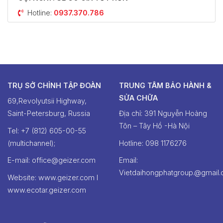
Hotline:
0937.370.786
TRỤ SỞ CHỈNH TẬP ĐOÀN
TRUNG TÂM BẢO HÀNH &
SỬA CHỮA
69,Revolyutsii Highway,
Saint-Petersburg, Russia
Địa chỉ: 391 Nguyễn Hoàng
Tôn – Tây Hồ -Hà Nội
Tel: +7 (812) 605-00-55
(multichannel);
Hotline: ‭098 1176276‬
E-mail: office@geizer.com
Email:
Vietdaihongphatgroup.@gmail
Website: www.geizer.com I
www.ecotar.geizer.com