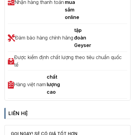
Nhận hàng thanh toán
mua
sắm
online
tập
Đảm bảo hàng chính hãng
đoàn
Geyser
Được kiểm định chất lượng theo tiêu chuẩn quốc
tế
chất
Hàng việt nam
lượng
cao
LIÊN HỆ
GỌI NGAY! SẼ CÓ GIÁ TỐT HƠN