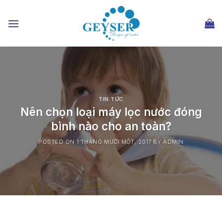
Chuyển
đến
nội
dung
TIN TỨC
Nên chọn loại máy lọc nước đóng
bình nào cho an toàn?
POSTED ON
1 THÁNG MƯỜI MỘT, 2017
BY
ADMIN