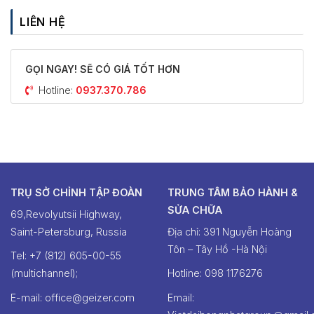
LIÊN HỆ
GỌI NGAY! SẼ CÓ GIÁ TỐT HƠN
Hotline:
0937.370.786
TRỤ SỞ CHỈNH TẬP ĐOÀN
TRUNG TÂM BẢO HÀNH &
SỬA CHỮA
69,Revolyutsii Highway,
Saint-Petersburg, Russia
Địa chỉ: 391 Nguyễn Hoàng
Tôn – Tây Hồ -Hà Nội
Tel: +7 (812) 605-00-55
(multichannel);
Hotline: ‭098 1176276‬
E-mail: office@geizer.com
Email: