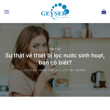
Chuyển
đến
nội
dung
TIN TỨC
Sự thật về thiết bị lọc nước sinh hoạt,
bạn có biết?
POSTED ON
25 THÁNG 7, 2017
BY
ADMIN