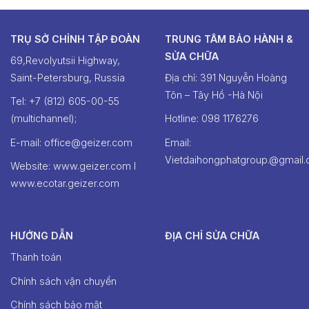
TRỤ SỞ CHỈNH TẬP ĐOÀN
TRUNG TÂM BẢO HÀNH &
SỬA CHỮA
69,Revolyutsii Highway,
Saint-Petersburg, Russia
Địa chỉ: 391 Nguyễn Hoàng
Tôn – Tây Hồ -Hà Nội
Tel: +7 (812) 605-00-55
(multichannel);
Hotline: ‭098 1176276‬
E-mail: office@geizer.com
Email:
Vietdaihongphatgroup.@gmail
Website: www.geizer.com I
www.ecotar.geizer.com
HƯỚNG DẪN
ĐỊA CHỈ SỬA CHỮA
Thanh toán
Chính sách vận chuyển
Chính sách bảo mật