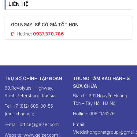
LIÊN HỆ
GỌI NGAY! SẼ CÓ GIÁ TỐT HƠN
Hotline:
0937.370.786
TRỤ SỞ CHỈNH TẬP ĐOÀN
TRUNG TÂM BẢO HÀNH &
SỬA CHỮA
69,Revolyutsii Highway,
Saint-Petersburg, Russia
Địa chỉ: 391 Nguyễn Hoàng
Tôn – Tây Hồ -Hà Nội
Tel: +7 (812) 605-00-55
(multichannel);
Hotline: ‭098 1176276‬
E-mail: office@geizer.com
Email:
Vietdaihongphatgroup.@gmail
Website: www.geizer.com I