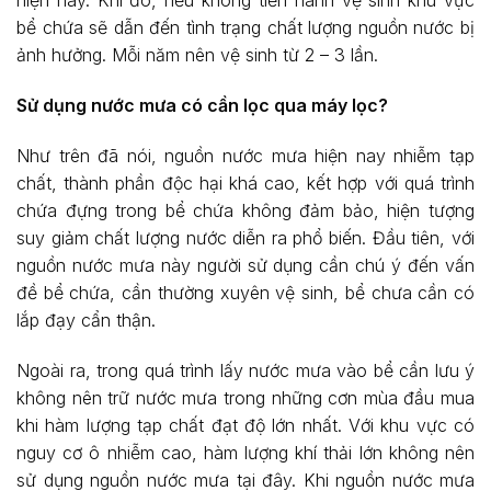
hiện nay. Khi đó, nếu không tiến hành vệ sinh khu vực
bể chứa sẽ dẫn đến tình trạng chất lượng nguồn nước bị
ảnh hưởng. Mỗi năm nên vệ sinh từ 2 – 3 lần.
Sử dụng nước mưa có cần lọc qua máy lọc?
Như trên đã nói, nguồn nước mưa hiện nay nhiễm tạp
chất, thành phần độc hại khá cao, kết hợp với quá trình
chứa đựng trong bể chứa không đảm bảo, hiện tượng
suy giảm chất lượng nước diễn ra phổ biến. Đầu tiên, với
nguồn nước mưa này người sử dụng cần chú ý đến vấn
đề bể chứa, cần thường xuyên vệ sinh, bể chưa cần có
lắp đạy cẩn thận.
Ngoài ra, trong quá trình lấy nước mưa vào bể cần lưu ý
không nên trữ nước mưa trong những cơn mùa đầu mua
khi hàm lượng tạp chất đạt độ lớn nhất. Với khu vực có
nguy cơ ô nhiễm cao, hàm lượng khí thải lớn không nên
sử dụng nguồn nước mưa tại đây. Khi nguồn nước mưa