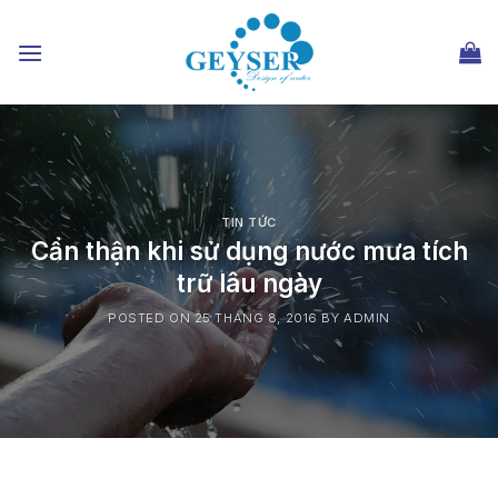
Chuyển
đến
nội
dung
TIN TỨC
Cẩn thận khi sử dụng nước mưa tích
trữ lâu ngày
POSTED ON
25 THÁNG 8, 2016
BY
ADMIN