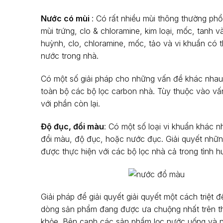
Nước có mùi
: Có rất nhiều mùi thông thường ph
mùi trứng, clo & chloramine, kim loại, mốc, tanh 
huỳnh, clo, chloramine, mốc, tảo và vi khuẩn có
nước trong nhà.
Có một số giải pháp cho những vấn đề khác nha
toàn bộ các bộ lọc carbon nhà. Tùy thuộc vào vấ
với phần còn lại.
Độ đục, đổi màu
: Có một số loại vi khuẩn khác 
đổi màu, độ đục, hoặc nước đục. Giải quyết nhữn
được thực hiện với các bộ lọc nhà cả trong tình h
Giải pháp để giải quyết giải quyết một cách triệt 
dòng sản phẩm đang được ưa chuộng nhất trên th
khỏe. Bên cạnh các sản phẩm lọc nước uống và n