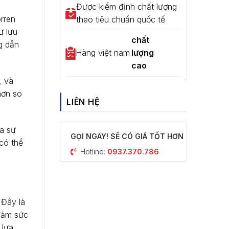
Được kiểm định chất lượng
rren
theo tiêu chuẩn quốc tế
ư lưu
chất
g dẫn
Hàng việt nam
lượng
cao
, và
hơn so
LIÊN HỆ
ra sự
GỌI NGAY! SẼ CÓ GIÁ TỐT HƠN
có thể
Hotline:
0937.370.786
 Đây là
 đảm sức
 lựa