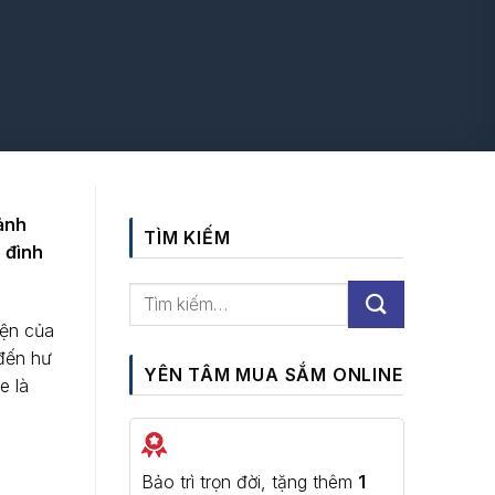
 ảnh
TÌM KIẾM
 đình
iện của
 đến hư
YÊN TÂM MUA SẮM ONLINE
e là
Bảo trì trọn đời, tặng thêm
1