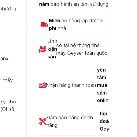
năm
bảo hành an tâm sử dụng
 phương
Miễn
giao hàng lắp đặt tại
phí
nhà
Linh
có tại hệ thống nhà
kiện
máy Geyser toàn quốc
sẵn
Canxi
yên
tâm
i thấy
Nhận hàng thanh toán
mua
sắm
online
oxy cho
Fe(OH)3
tập
Đảm bảo hàng chính
đoàn
hãng
Geyser