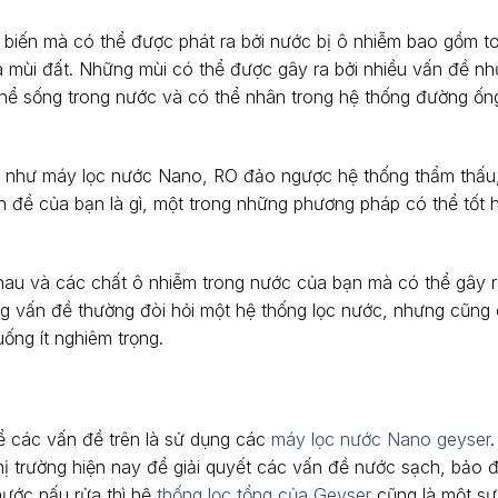
ổ biến mà có thể được phát ra bởi nước bị ô nhiễm bao gồm to
và mùi đất. Những mùi có thể được gây ra bởi nhiều vấn đề nh
 thể sống trong nước và có thể nhân trong hệ thống đường ốn
u như máy lọc nước Nano, RO đảo ngược hệ thống thẩm thấu
n đề của bạn là gì, một trong những phương pháp có thể tốt 
nhau và các chất ô nhiễm trong nước của bạn mà có thể gây 
g vấn đề thường đòi hỏi một hệ thống lọc nước, nhưng cũng 
uống ít nghiêm trọng.
để các vấn đề trên là sử dụng các
máy lọc nước Nano geyser
.
ị trường hiện nay để giải quyết các vấn đề nước sạch, bảo
ước nấu rửa thì hệ
thống lọc tổng của Geyser
cũng là một sự