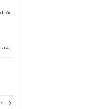
vn hoặc
c nhiễm
iết