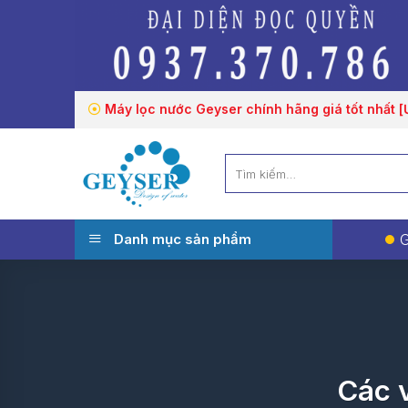
Chuyển
đến
nội
dung
Máy lọc nước Geyser chính hãng giá tốt nhất 
Tìm
kiếm:
Danh mục sản phẩm
G
Các 