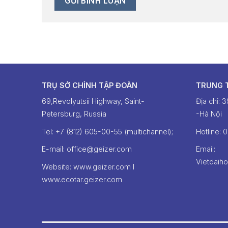
TRỤ SỞ CHỈNH TẬP ĐOÀN
TRUNG 
69,Revolyutsii Highway, Saint-
Địa chỉ: 
Petersburg, Russia
-Hà Nội
Tel: +7 (812) 605-00-55 (multichannel);
Hotline: ‭
E-mail: office@geizer.com
Email:
Vietdaih
Website: www.geizer.com I
www.ecotar.geizer.com