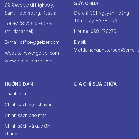
SỬA CHỮA
69,Revolyutsii Highway,
Saint-Petersburg, Russia
Địa chỉ: 391 Nguyễn Hoàng
Tôn – Tây Hồ -Hà Nội
Tel: +7 (812) 605-00-55
(multichannel);
Hotline: ‭098 1176276‬
E-mail: office@geizer.com
Email:
Vietdaihongphatgroup.@gmail
Website: www.geizer.com I
www.ecotar.geizer.com
HƯỚNG DẪN
ĐỊA CHỈ SỬA CHỮA
Thanh toán
Chính sách vận chuyển
Chính sách bảo mật
Chính sách và quy định
chung