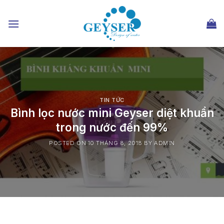
Chuyển
đến
nội
dung
TIN TỨC
Bình lọc nước mini Geyser diệt khuẩn
trong nước đến 99%
POSTED ON
10 THÁNG 8, 2018
BY
ADMIN