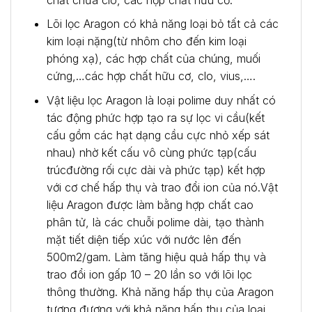
Lõi lọc Aragon có khả năng loại bỏ tất cả các
kim loại nặng(từ nhôm cho đến kim loại
phóng xạ), các hợp chất của chúng, muối
cứng,…các hợp chất hữu cơ, clo, vius,….
Vật liệu lọc Aragon là loại polime duy nhất có
tác động phức hợp tạo ra sự lọc vi cầu(kết
cấu gồm các hạt dạng cầu cực nhỏ xếp sát
nhau) nhờ kết cấu vô cùng phức tạp(cấu
trúcđường rối cực dài và phức tạp) kết hợp
với cơ chế hấp thụ và trao đổi ion của nó.Vật
liệu Aragon được làm bằng hợp chất cao
phân tử, là các chuỗi polime dài, tạo thành
mặt tiết diện tiếp xúc với nước lên đến
500m2/gam. Làm tăng hiệu quả hấp thụ và
trao đổi ion gấp 10 – 20 lần so với lõi lọc
thông thường. Khả năng hấp thụ của Aragon
tương đương với khả năng hấp thụ của loại