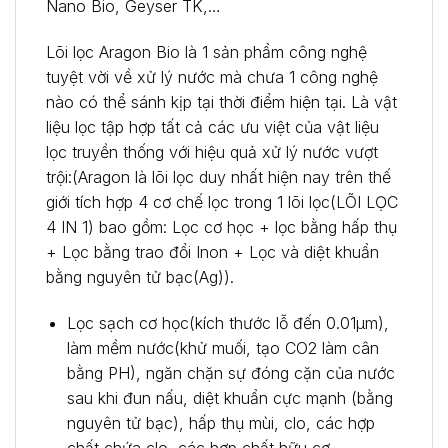
Nano Bio, Geyser TK,…
Lõi lọc Aragon Bio là 1 sản phẩm công nghệ
tuyệt vời về xử lý nước mà chưa 1 công nghệ
nào có thể sánh kịp tại thời điểm hiện tại. Là vật
liệu lọc tập hợp tất cả các ưu việt của vật liệu
lọc truyền thống với hiệu quả xử lý nước vượt
trội:(Aragon là lõi lọc duy nhất hiện nay trên thế
giới tích hợp 4 cơ chế lọc trong 1 lõi lọc(LÕI LỌC
4 IN 1) bao gồm: Lọc cơ học + lọc bằng hấp thụ
+ Lọc bằng trao đổi Inon + Lọc và diệt khuẩn
bằng nguyên tử bạc(Ag)).
Lọc sạch cơ học(kích thước lỗ đến 0.01μm),
làm mềm nước(khử muối, tạo CO2 làm cân
bằng PH), ngăn chặn sự đóng cặn của nước
sau khi đun nấu, diệt khuẩn cực mạnh (bằng
nguyên tử bạc), hấp thụ mùi, clo, các hợp
chất chứa clo, các hợp chất hữu cơ.