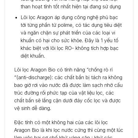
than hoạt tính tốt nhất hiện tại đang sử dụng
Lõi lọc Aragon áp dụng công nghệ phủ bạc
tới từng phần tử polime, có tác dụng tiêu diệt
và ngăn chặn sự phát triển của các loại vi
khuẩn có hại cho sức khỏe. Đây là 1 yếu tố
khác biệt với lõi lọc RO- không tích hợp bạc
diệt khuẩn.
Lõi lọc Aragon Bio có tính năng “chống rò rỉ
“(anti-discharge): các chất bẩn bị tách ra không
bao giờ rơi vào nước đã được làm sạch nhờ cấu
trúc đường rối phức tạp của vật liệu lọc, các
chất bẩn sẽ lắng cặn dưới đáy cốc lọc và được
vệ sinh dễ dàng.
Đặc tính có một không hai của các lõi lọc
Aragon Bio là khi lọc nước cứng thì cùng một lúc
làm việc hai cơ chế khử váng cặn : khử các