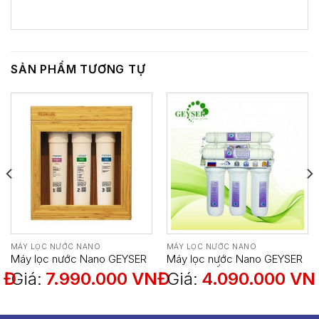
SẢN PHẨM TƯƠNG TỰ
MÁY LỌC NƯỚC NANO
MÁY LỌC NƯỚC NANO
Máy lọc nước Nano GEYSER
Máy lọc nước Nano GEYSER
ECOLUX A
TK6 – 6 CẤP LỌC
NĐ
Giá:
7.990.000
VNĐ
Giá:
4.090.000
VN