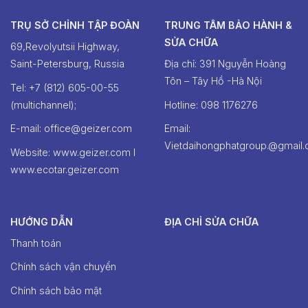
TRỤ SỞ CHỈNH TẬP ĐOÀN
TRUNG TÂM BẢO HÀNH &
SỬA CHỮA
69,Revolyutsii Highway,
Saint-Petersburg, Russia
Địa chỉ: 391 Nguyễn Hoàng
Tôn – Tây Hồ -Hà Nội
Tel: +7 (812) 605-00-55
(multichannel);
Hotline: ‭098 1176276‬
E-mail: office@geizer.com
Email:
Vietdaihongphatgroup.@gmail
Website: www.geizer.com I
www.ecotar.geizer.com
HƯỚNG DẪN
ĐỊA CHỈ SỬA CHỮA
Thanh toán
Chính sách vận chuyển
Chính sách bảo mật