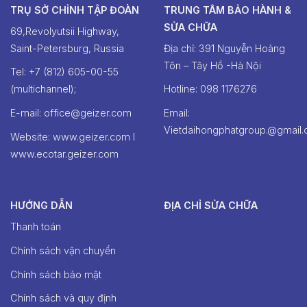
TRỤ SỞ CHỈNH TẬP ĐOÀN
TRUNG TÂM BẢO HÀNH &
SỬA CHỮA
69,Revolyutsii Highway,
Saint-Petersburg, Russia
Địa chỉ: 391 Nguyễn Hoàng
Tôn – Tây Hồ -Hà Nội
Tel: +7 (812) 605-00-55
(multichannel);
Hotline: ‭098 1176276‬
E-mail: office@geizer.com
Email:
Vietdaihongphatgroup.@gmail
Website: www.geizer.com I
www.ecotar.geizer.com
HƯỚNG DẪN
ĐỊA CHỈ SỬA CHỮA
Thanh toán
Chính sách vận chuyển
Chính sách bảo mật
Chính sách và quy định