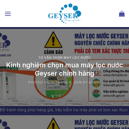
Chuyển
đến
nội
dung
TƯ VẤN CHỌN MÁY LỌC NƯỚC
Kinh nghiệm chọn mua máy lọc nước
Geyser chính hãng
POSTED ON
10 THÁNG 8, 2018
BY
ADMIN