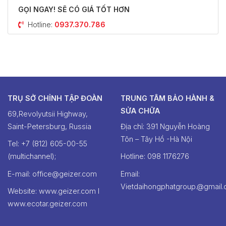
GỌI NGAY! SẼ CÓ GIÁ TỐT HƠN
Hotline:
0937.370.786
TRỤ SỞ CHỈNH TẬP ĐOÀN
TRUNG TÂM BẢO HÀNH &
SỬA CHỮA
69,Revolyutsii Highway,
Saint-Petersburg, Russia
Địa chỉ: 391 Nguyễn Hoàng
Tôn – Tây Hồ -Hà Nội
Tel: +7 (812) 605-00-55
(multichannel);
Hotline: ‭098 1176276‬
E-mail: office@geizer.com
Email:
Vietdaihongphatgroup.@gmail
Website: www.geizer.com I
www.ecotar.geizer.com