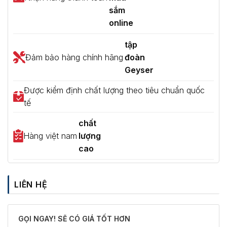
sắm
online
tập
Đảm bảo hàng chính hãng
đoàn
Geyser
Được kiểm định chất lượng theo tiêu chuẩn quốc
tế
chất
Hàng việt nam
lượng
cao
LIÊN HỆ
GỌI NGAY! SẼ CÓ GIÁ TỐT HƠN