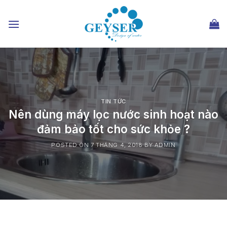
Chuyển
đến
nội
dung
TIN TỨC
Nên dùng máy lọc nước sinh hoạt nào
đảm bảo tốt cho sức khỏe ?
POSTED ON
7 THÁNG 4, 2018
BY
ADMIN