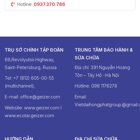
Hotline:
0937.370.786
TRỤ SỞ CHỈNH TẬP ĐOÀN
TRUNG TÂM BẢO HÀNH &
SỬA CHỮA
69,Revolyutsii Highway,
Saint-Petersburg, Russia
Địa chỉ: 391 Nguyễn Hoàng
Tôn – Tây Hồ -Hà Nội
Tel: +7 (812) 605-00-55
(multichannel);
Hotline: ‭098 1176276‬
E-mail: office@geizer.com
Email:
Vietdaihongphatgroup.@gmail
Website: www.geizer.com I
www.ecotar.geizer.com
HƯỚNG DẪN
ĐỊA CHỈ SỬA CHỮA