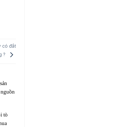
y có đắt
g ?
 sản
p nguồn
i tò
mua