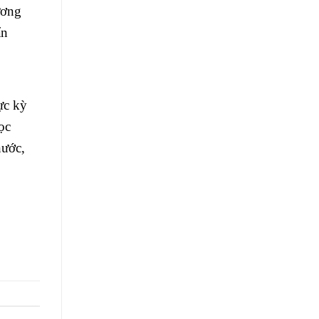
ương
ẩn
ực kỳ
ọc
nước,