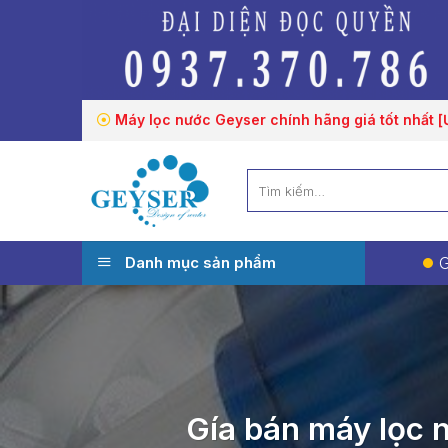
Chuyển
đến
nội
dung
Máy lọc nước Geyser chính hãng giá tốt nhất 
Tìm
kiếm:
Danh mục sản phẩm
G
Gía bán máy lọc 