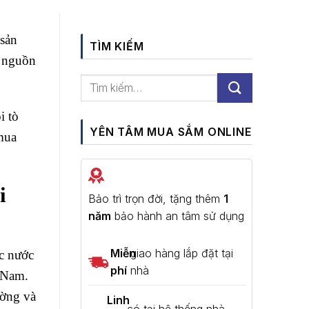
 sản
TÌM KIẾM
p nguồn
i tò
YÊN TÂM MUA SẮM ONLINE
mua
i
Bảo trì trọn đời, tặng thêm
1
năm
bảo hành an tâm sử dụng
Miễn
giao hàng lắp đặt tại
c nước
phí
nhà
t Nam.
ường và
Linh
có tại hệ thống nhà