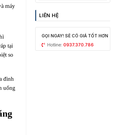
 và máy
LIÊN HỆ
GỌI NGAY! SẼ CÓ GIÁ TỐT HƠN
hì
Hotline:
0937.370.786
áp tại
iệt so
a đình
ăn uống
ãng