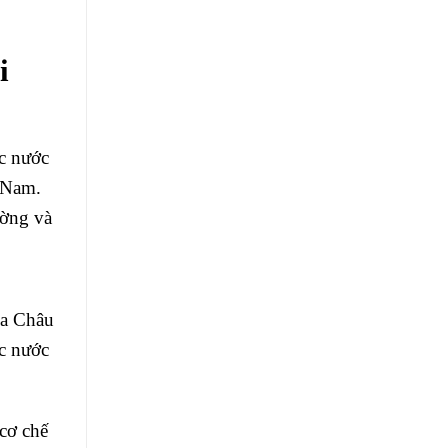
i
c nước
t Nam.
ường và
ủa Châu
ọc nước
cơ chế