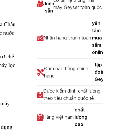
kiện
máy Geyser toàn quốc
sẵn
yên
ủa Châu
tâm
ọc nước
Nhận hàng thanh toán
mua
sắm
online
cơ chế
tập
máy lọc
Đảm bảo hàng chính
đoàn
hãng
Geyser
Được kiểm định chất lượng
theo tiêu chuẩn quốc tế
n máy
chất
Hàng việt nam
lượng
cao
p dụng