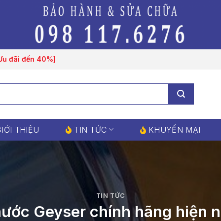
[Ưu đãi đến 40%]
IỚI THIỆU
TIN TỨC
KHUYẾN MẠI
TIN TỨC
nước Geyser chính hãng hiện n