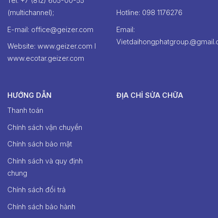
Tel: +7 (812) 605-00-55
(multichannel);
Hotline: ‭098 1176276‬
E-mail: office@geizer.com
Email:
Vietdaihongphatgroup.@gmail
Website: www.geizer.com I
www.ecotar.geizer.com
HƯỚNG DẪN
ĐỊA CHỈ SỬA CHỮA
Thanh toán
Chính sách vận chuyển
Chính sách bảo mật
Chính sách và quy định
chung
Chính sách đổi trả
Chính sách bảo hành