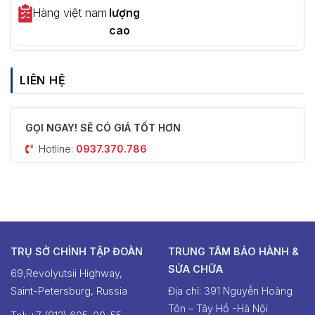
Hàng việt nam
lượng
cao
LIÊN HỆ
GỌI NGAY! SẼ CÓ GIÁ TỐT HƠN
Hotline:
0937.370.786
TRỤ SỞ CHỈNH TẬP ĐOÀN
TRUNG TÂM BẢO HÀNH &
SỬA CHỮA
69,Revolyutsii Highway,
Saint-Petersburg, Russia
Địa chỉ: 391 Nguyễn Hoàng
Tôn – Tây Hồ -Hà Nội