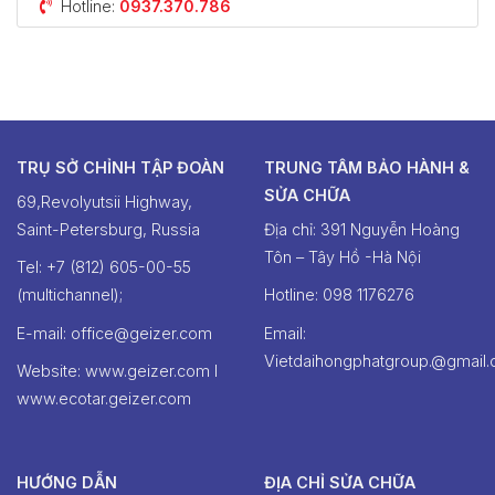
Hotline:
0937.370.786
TRỤ SỞ CHỈNH TẬP ĐOÀN
TRUNG TÂM BẢO HÀNH &
SỬA CHỮA
69,Revolyutsii Highway,
Saint-Petersburg, Russia
Địa chỉ: 391 Nguyễn Hoàng
Tôn – Tây Hồ -Hà Nội
Tel: +7 (812) 605-00-55
(multichannel);
Hotline: ‭098 1176276‬
E-mail: office@geizer.com
Email:
Vietdaihongphatgroup.@gmail
Website: www.geizer.com I
www.ecotar.geizer.com
HƯỚNG DẪN
ĐỊA CHỈ SỬA CHỮA