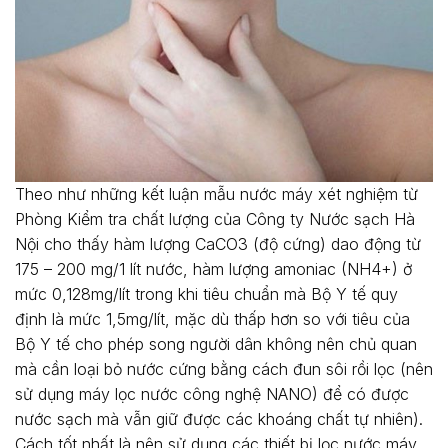
Theo như những kết luận mẫu nước máy xét nghiệm từ
Phòng Kiểm tra chất lượng của Công ty Nước sạch Hà
Nội cho thấy hàm lượng CaCO3 (độ cứng) dao động từ
175 – 200 mg/1 lít nước, hàm lượng amoniac (NH4+) ở
mức 0,128mg/lít trong khi tiêu chuẩn mà Bộ Y tế quy
định là mức 1,5mg/lít, mặc dù thấp hơn so với tiêu của
Bộ Y tế cho phép song người dân không nên chủ quan
mà cần loại bỏ nước cứng bằng cách đun sôi rồi lọc (nên
sử dụng máy lọc nước công nghệ NANO) để có được
nước sạch mà vẫn giữ được các khoáng chất tự nhiên).
Cách tốt nhất là nên sử dụng các thiết bị lọc nước máy