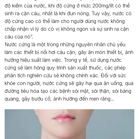
độ kiềm của nước, khi độ cứng ở mức 200mg/lít có thể
sinh ra cặn cáu, nhất là khi đun nóng. Tuy vậy, nước có
độ cứng cao có thể làm cho người dùng nước không
chấp nhận vì lý do có vị không ngon và sự sinh ra cặn
cáu của nó”.
Nước cứng là một trong những nguyên nhân chủ yếu
làm các thiết bị nồi hơi cáu cặn, gây ăn mòn thiết bị, ảnh
hưởng hiệu suất làm việc. Trong y tế, sử dụng nước
cứng sẽ làm hỏng quy trình sản xuất thuốc, các phép
phân tích nghiên cứu sẽ không chính xác. Đối với sức
khỏe con người, nước cứng sẽ gây hại qua ăn uống, qua
đường tiêu hóa tạo các bệnh sỏi mật, sỏi thận, sỏi bàng
quang, gây bướu cổ, ảnh hưởng đến men răng…