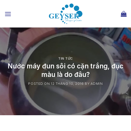
Chuyển
đến
nội
dung
TIN TỨC
Nước máy đun sôi có cặn trắng, đục
màu là do đâu?
POSTED ON
12 THÁNG 10, 2016
BY
ADMIN