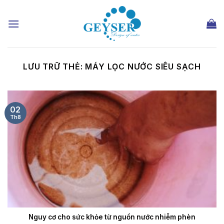
Chuyển
đến
nội
dung
LƯU TRỮ THẺ:
MÁY LỌC NƯỚC SIÊU SẠCH
02
Th8
Nguy cơ cho sức khỏe từ nguồn nước nhiễm phèn