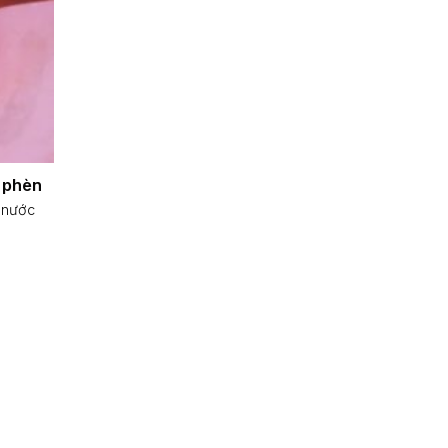
 phèn
 nước