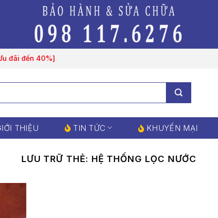
[Ưu đãi đến 40%]
IỚI THIỆU
TIN TỨC
KHUYẾN MẠI
LƯU TRỮ THẺ:
HỆ THỐNG LỌC NƯỚC