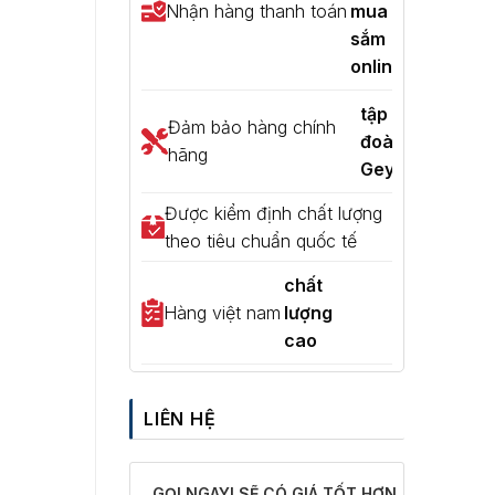
Nhận hàng thanh toán
mua
sắm
online
tập
Đảm bảo hàng chính
đoàn
hãng
Geyser
Được kiểm định chất lượng
theo tiêu chuẩn quốc tế
chất
Hàng việt nam
lượng
cao
LIÊN HỆ
GỌI NGAY! SẼ CÓ GIÁ TỐT HƠN