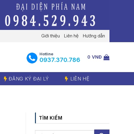
Giới thiệu
Liên hệ
Hướng dẫn
Hotline
0
VNĐ
‭0937.370.786‬
ĐĂNG KÝ ĐẠI LÝ
LIÊN HỆ
TÌM KIẾM