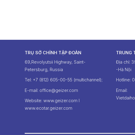
TRỤ SỞ CHỈNH TẬP ĐOÀN
TRUNG 
69,Revolyutsii Highway, Saint-
Địa chỉ: 
Petersburg, Russia
-Hà Nội
Tel: +7 (812) 605-00-55 (multichannel);
Hotline: ‭
E-mail: office@geizer.com
Email:
Vietdaih
Website: www.geizer.com I
www.ecotar.geizer.com