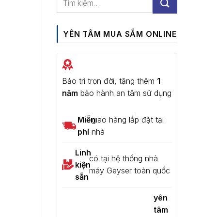
YÊN TÂM MUA SẮM ONLINE
Bảo trì trọn đời, tặng thêm
1
năm
bảo hành an tâm sử dụng
Miễn
giao hàng lắp đặt tại
phí
nhà
Linh
có tại hệ thống nhà
kiện
máy Geyser toàn quốc
sẵn
yên
tâm