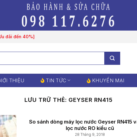
[Ưu đãi đến 40%]
IỚI THIỆU
TIN TỨC
KHUYẾN MẠI
LƯU TRỮ THẺ:
GEYSER RN415
So sánh dòng máy lọc nước Geyser RN415 
lọc nước RO kiểu cũ
28 Tháng 9, 2018