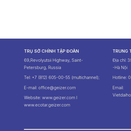
TRỤ SỞ CHỈNH TẬP ĐOÀN
TRUNG 
69,Revolyutsii Highway, Saint-
Địa chỉ: 
Petersburg, Russia
-Hà Nội
Tel: +7 (812) 605-00-55 (multichannel);
Hotline: ‭
E-mail: office@geizer.com
Email:
Vietdaih
Website: www.geizer.com I
www.ecotar.geizer.com