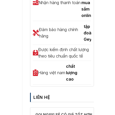
Nhận hàng thanh toán
mua
sắm
online
tập
Đảm bảo hàng chính
đoàn
hãng
Geyser
Được kiểm định chất lượng
theo tiêu chuẩn quốc tế
chất
Hàng việt nam
lượng
cao
LIÊN HỆ
GỌI NGAY! SẼ CÓ GIÁ TỐT HƠN