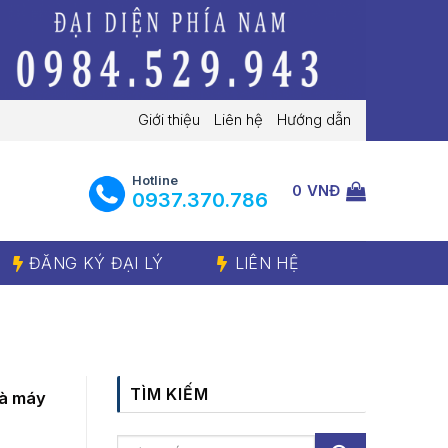
Giới thiệu
Liên hệ
Hướng dẫn
Hotline
0
VNĐ
‭0937.370.786‬
ĐĂNG KÝ ĐẠI LÝ
LIÊN HỆ
TÌM KIẾM
và máy