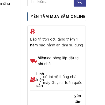
 những
YÊN TÂM MUA SẮM ONLINE
Bảo trì trọn đời, tặng thêm
1
năm
bảo hành an tâm sử dụng
Miễn
giao hàng lắp đặt tại
phí
nhà
Linh
có tại hệ thống nhà
kiện
máy Geyser toàn quốc
sẵn
yên
tâm