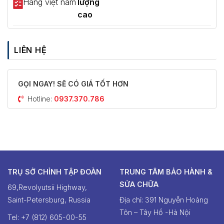
Hàng việt nam
lượng
cao
LIÊN HỆ
GỌI NGAY! SẼ CÓ GIÁ TỐT HƠN
Hotline:
0937.370.786
TRỤ SỞ CHỈNH TẬP ĐOÀN
TRUNG TÂM BẢO HÀNH &
SỬA CHỮA
69,Revolyutsii Highway,
Saint-Petersburg, Russia
Địa chỉ: 391 Nguyễn Hoàng
Tôn – Tây Hồ -Hà Nội
Tel: +7 (812) 605-00-55