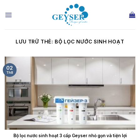
Chuyển
đến
nội
dung
LƯU TRỮ THẺ:
BỘ LỌC NƯỚC SINH HOẠT
02
Th8
Bộ lọc nước sinh hoạt 3 cấp Geyser nhỏ gọn và tiện lợi