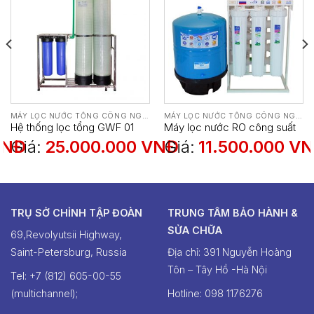
MÁY LỌC NƯỚC TỔNG CÔNG NGHIỆP
MÁY LỌC NƯỚC TỔNG CÔNG NGHIỆP
Hệ thống lọc tổng GWF 01
Máy lọc nước RO công suất
(1000L)
60L/H
VNĐ
Giá:
25.000.000
VNĐ
Giá:
11.500.000
VN
TRỤ SỞ CHỈNH TẬP ĐOÀN
TRUNG TÂM BẢO HÀNH &
SỬA CHỮA
69,Revolyutsii Highway,
Saint-Petersburg, Russia
Địa chỉ: 391 Nguyễn Hoàng
Tôn – Tây Hồ -Hà Nội
Tel: +7 (812) 605-00-55
(multichannel);
Hotline: ‭098 1176276‬