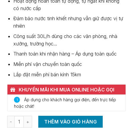
Hoạt động hoàn toàn tự động, tự ngắt khi không
có nước cấp
Đảm bảo nước tinh khiết nhưng vẫn giữ được vị tự
nhiên
Công suất 30L/h dùng cho các văn phòng, nhà
xưởng, trường học…
Thanh toán khi nhận hàng – Áp dụng toàn quốc
Miễn phí vận chuyển toàn quốc
Lắp đặt miễn phí bán kính 15km
KHUYẾN MÃI KHI MUA ONLINE HOẶC GỌI
0937.370.786
Áp dụng cho khách hàng gọi điện, đến trực tiếp
1
hoặc chát!
Số lượng
THÊM VÀO GIỎ HÀNG