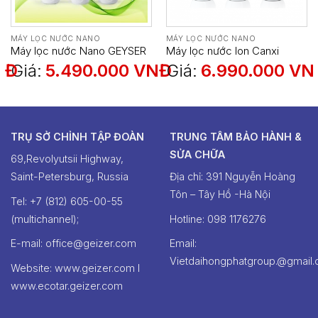
MÁY LỌC NƯỚC NANO
MÁY LỌC NƯỚC NANO
Máy lọc nước Nano GEYSER
Máy lọc nước Ion Canxi
ECOTAR 4
Geyser ECOTAR 8 – Made in
NĐ
Giá:
5.490.000
VNĐ
Giá:
6.990.000
VN
Russia
TRỤ SỞ CHỈNH TẬP ĐOÀN
TRUNG TÂM BẢO HÀNH &
SỬA CHỮA
69,Revolyutsii Highway,
Saint-Petersburg, Russia
Địa chỉ: 391 Nguyễn Hoàng
Tôn – Tây Hồ -Hà Nội
Tel: +7 (812) 605-00-55
(multichannel);
Hotline: ‭098 1176276‬
E-mail: office@geizer.com
Email:
Vietdaihongphatgroup.@gmail
Website: www.geizer.com I
www.ecotar.geizer.com