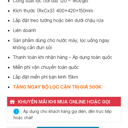
Công suất lọc (tối đa) 120 – 180l/giờ
Kích thước (RxCxS) 400x420x150mm
Lắp đặt treo tường hoặc bên dưới chậu rửa
Liên doanh
Sản phẩm dùng cho nước máy, lọc uống ngay
không cần đun sôi
Thanh toán khi nhận hàng – Áp dụng toàn quốc
Miễn phí vận chuyển toàn quốc
Lắp đặt miễn phí bán kính 15km
TẶNG NGAY BỘ LỌC CẶN TRỊ GIÁ 500K
KHUYẾN MÃI KHI MUA ONLINE HOẶC GỌI
0937.370.786
Áp dụng cho khách hàng gọi điện, đến trực tiếp
1
hoặc chát!