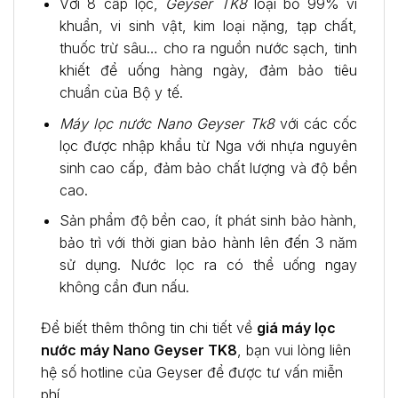
Với 8 cấp lọc,
Geyser TK8
loại bỏ 99% vi
khuẩn, vi sinh vật, kim loại nặng, tạp chất,
thuốc trừ sâu… cho ra nguồn nước sạch, tinh
khiết để uống hàng ngày, đảm bảo tiêu
chuẩn của Bộ y tế.
Máy lọc nước Nano Geyser Tk8
với các cốc
lọc được nhập khẩu từ Nga với nhựa nguyên
sinh cao cấp, đảm bảo chất lượng và độ bền
cao.
Sản phẩm độ bền cao, ít phát sinh bảo hành,
bảo trì với thời gian bảo hành lên đến 3 năm
sử dụng. Nước lọc ra có thể uống ngay
không cần đun nấu.
Để biết thêm thông tin chi tiết về
giá máy lọc
nước máy Nano Geyser TK8
, bạn vui lòng liên
hệ số hotline của Geyser để được tư vấn miễn
phí.