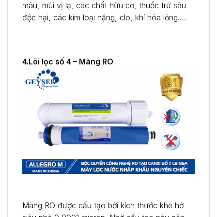
màu, mùi vị lạ, các chất hữu cơ, thuốc trừ sâu
độc hại, các kim loại nặng, clo, khí hóa lỏng….
4.Lõi lọc số 4 – Màng RO
Màng RO được cấu tạo bởi kích thước khe hở