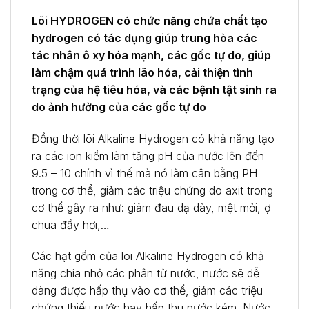
Lõi HYDROGEN có chức năng chứa chất tạo
hydrogen có tác dụng giúp trung hòa các
tác nhân ô xy hóa mạnh, các gốc tự do, giúp
làm chậm quá trình lão hóa, cải thiện tình
trạng của hệ tiêu hóa, và các bệnh tật sinh ra
do ảnh hưởng của các gốc tự do
Đồng thời lõi Alkaline Hydrogen có khả năng tạo
ra các ion kiềm làm tăng pH của nước lên đến
9.5 – 10 chính vì thế mà nó làm cân bằng PH
trong cơ thể, giảm các triệu chứng do axit trong
cơ thể gây ra như: giảm đau dạ dày, mệt mỏi, ợ
chua đầy hơi,…
Các hạt gốm của lõi Alkaline Hydrogen có khả
năng chia nhỏ các phân tử nước, nước sẽ dễ
dàng được hấp thụ vào cơ thể, giảm các triệu
chứng thiếu nước hay hấp thu nước kém. Nước