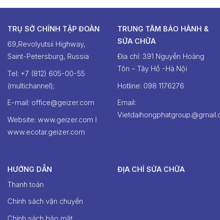
TRỤ SỞ CHỈNH TẬP ĐOÀN
TRUNG TÂM BẢO HÀNH &
SỬA CHỮA
69,Revolyutsii Highway,
Saint-Petersburg, Russia
Địa chỉ: 391 Nguyễn Hoàng
Tôn – Tây Hồ -Hà Nội
Tel: +7 (812) 605-00-55
(multichannel);
Hotline: ‭098 1176276‬
E-mail: office@geizer.com
Email:
Vietdaihongphatgroup.@gmail
Website: www.geizer.com I
www.ecotar.geizer.com
HƯỚNG DẪN
ĐỊA CHỈ SỬA CHỮA
Thanh toán
Chính sách vận chuyển
Chính sách bảo mật