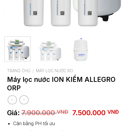
TRANG CHỦ
/
MÁY LỌC NƯỚC RO
Máy lọc nước ION KIỀM ALLEGRO
ORP
Giá
Giá
Giá:
7.900.000
7.500.000
VNĐ
VNĐ
gốc
hiệ
Cân bằng PH tối ưu
là:
tại