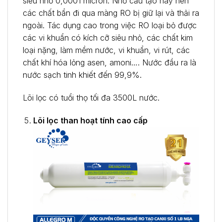
siêu nhỏ 0,0001 micron. Nhờ cấu tạo này nên
các chất bẩn đi qua màng RO bị giữ lại và thải ra
ngoài. Tác dụng cao trong việc RO loại bỏ được
các vi khuẩn có kích cỡ siêu nhỏ, các chất kim
loại nặng, làm mềm nước, vi khuẩn, vi rút, các
chất khí hóa lỏng asen, amoni…. Nước đầu ra là
nước sạch tinh khiết đến 99,9%.
Lõi lọc có tuổi thọ tối đa 3500L nước.
Lõi lọc than hoạt tính cao cấp