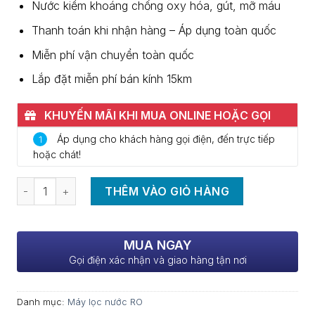
7.900.000 VNĐ.
là:
Nước kiềm khoáng chống oxy hóa, gút, mỡ máu
7.5
Thanh toán khi nhận hàng – Áp dụng toàn quốc
Miễn phí vận chuyển toàn quốc
Lắp đặt miễn phí bán kính 15km
KHUYẾN MÃI KHI MUA ONLINE HOẶC GỌI
0937.370.786
Áp dụng cho khách hàng gọi điện, đến trực tiếp
1
hoặc chát!
Số lượng
THÊM VÀO GIỎ HÀNG
MUA NGAY
Gọi điện xác nhận và giao hàng tận nơi
Danh mục:
Máy lọc nước RO