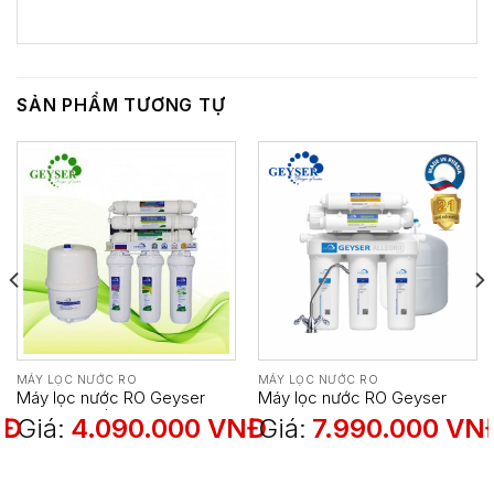
SẢN PHẨM TƯƠNG TỰ
MÁY LỌC NƯỚC RO
MÁY LỌC NƯỚC RO
Máy lọc nước RO Geyser
Máy lọc nước RO Geyser
GS106 (6 cấp lọc)
Allegro M – NEW 2019 !
NĐ
Giá:
4.090.000
VNĐ
Giá:
7.990.000
VN