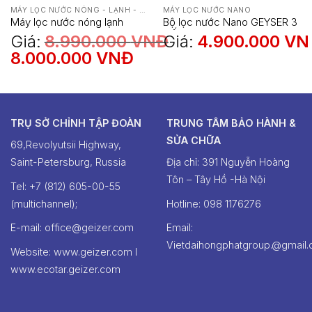
MÁY LỌC NƯỚC NÓNG - LẠNH - NGUỘI
MÁY LỌC NƯỚC NANO
Máy lọc nước nóng lạnh
Bộ lọc nước Nano GEYSER 3
nguội Geyser Prestige Smart
CẤP LỌC
Giá:
8.990.000
VNĐ
Giá:
4.900.000
VN
Giá
8.000.000
VNĐ
Giá
gốc
hiện
là:
tại
8.990.000 VNĐ.
là:
8.000.000 VNĐ.
TRỤ SỞ CHỈNH TẬP ĐOÀN
TRUNG TÂM BẢO HÀNH &
SỬA CHỮA
69,Revolyutsii Highway,
Saint-Petersburg, Russia
Địa chỉ: 391 Nguyễn Hoàng
Tôn – Tây Hồ -Hà Nội
Tel: +7 (812) 605-00-55
(multichannel);
Hotline: ‭098 1176276‬
E-mail: office@geizer.com
Email:
Vietdaihongphatgroup.@gmail
Website: www.geizer.com I
www.ecotar.geizer.com