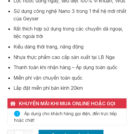
Lọc nước uống ngay, tiêu diệt 100% vi khuẩn, virus
Sử dụng công nghệ Nano 3 trong 1 thế hệ mới nhất
của Geyser
Rất thích hợp sử dụng trong các chuyến dã ngoại,
tiệc ngoài trời
Kiểu dáng thời trang, năng động
Nhựa thực phẩm cao cấp sản xuất tại LB Nga
Thanh toán khi nhận hàng – Áp dụng toàn quốc
Miễn phí vận chuyển toàn quốc
Lắp đặt miễn phí bán kính 20km
KHUYẾN MÃI KHI MUA ONLINE HOẶC GỌI
0937.370.786
Áp dụng cho khách hàng gọi điện, đến trực tiếp
1
hoặc chát!
Số lượng