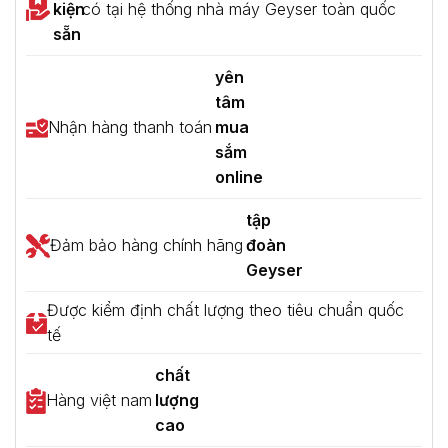
kiện
có tại hệ thống nhà máy Geyser toàn quốc
sẵn
yên
tâm
Nhận hàng thanh toán
mua
sắm
online
tập
Đảm bảo hàng chính hãng
đoàn
Geyser
Được kiểm định chất lượng theo tiêu chuẩn quốc
tế
chất
Hàng việt nam
lượng
cao