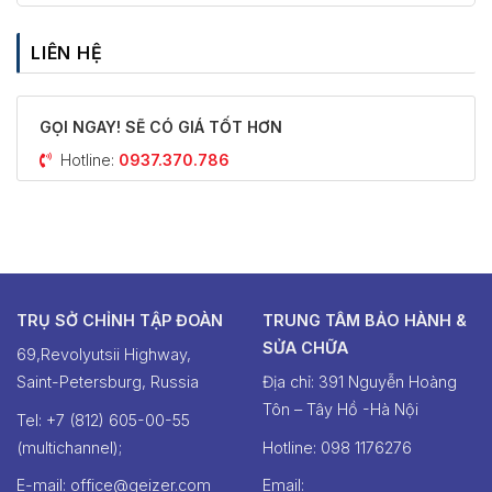
LIÊN HỆ
GỌI NGAY! SẼ CÓ GIÁ TỐT HƠN
Hotline:
0937.370.786
TRỤ SỞ CHỈNH TẬP ĐOÀN
TRUNG TÂM BẢO HÀNH &
SỬA CHỮA
69,Revolyutsii Highway,
Saint-Petersburg, Russia
Địa chỉ: 391 Nguyễn Hoàng
Tôn – Tây Hồ -Hà Nội
Tel: +7 (812) 605-00-55
(multichannel);
Hotline: ‭098 1176276‬
E-mail: office@geizer.com
Email: