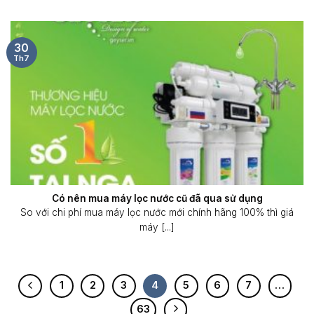
30
Th7
Có nên mua máy lọc nước cũ đã qua sử dụng
So với chi phí mua máy lọc nước mới chính hãng 100% thì giá
máy [...]
1
2
3
4
5
6
7
…
63