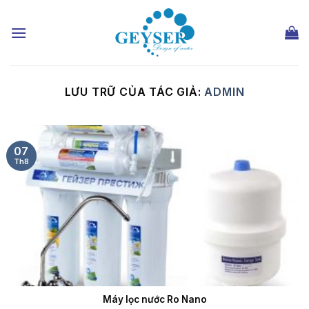
Chuyển
đến
nội
dung
LƯU TRỮ CỦA TÁC GIẢ:
ADMIN
07
Th8
Máy lọc nước Ro Nano